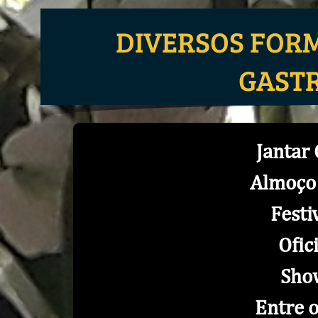
DIVERSOS FOR
GAST
Jantar
Almoço
Festi
Ofic
Sho
Entre 
​